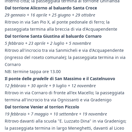
interno città; la passeggiata termina al torrione Ghirlanda
Dal torrione Alicorno al baluardo Santa Croce
29 gennaio + 16 aprile + 25 giugno + 29 ottobre
Ritrovo in via San Pio X, al ponte pedonale di ferro; la
passeggiata termina alla breccia di via d'Acquapendente
Dal torrione Santa Giustina al baluardo Cornaro
5 febbraio + 23 aprile + 2 luglio + 5 novembre
Ritrovo all'incrocio tra via Sanmicheli e via d'Acquapendente
(ingresso del roseto comunale); la passeggiata termina in via
Cornaro
NB: termine tappa ore 13.00
Il ponte delle
gradelle
di San Massimo e il Castelnuovo
12 febbraio + 30 aprile + 9 luglio + 12
novembre
Ritrovo in via Cornaro di fronte all'ex Macello; la passeggiata
termina all'incrocio tra via Ognissanti e via Gradenigo
Dal torrione Venier al torrion Piccolo
19
febbraio + 7 maggio + 10 settembre + 19 novembre
Ritrovo davanti alla scuola "E. Luzzato Dina" in via Gradenigo;
la passeggiata termina in largo Meneghetti, davanti al Liceo