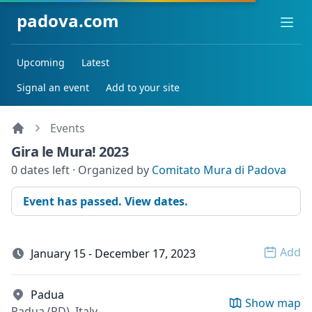
padova.com
Ope
Upcoming
Latest
Signal an event
Add to your site
Events
Gira le Mura! 2023
0 dates left · Organized by
Comitato Mura di Padova
Event has passed. View dates.
Add
January 15 - December 17, 2023
Open 
Padua
Show map
Padua (PD), Italy