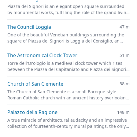
Piazza dei Signori is an elegant open square surrounded
by monumental works, fulfilling the role of the grand living
room of Padua.
The Council Loggia
47 m
One of the beautiful Venetian buildings surrounding the
square of Piazza dei Signori is Loggia del Consiglio, an
outstanding example of the architecture of the 15th and
16th centuries.
The Astronomical Clock Tower
51 m
Torre dell'Orologio is a medieval clock tower which rises
between the Piazza del Capitaniato and Piazza dei Signori,
representing one of the symbols of the Carrarese era in
Padua.
Church of San Clemente
58 m
The Church of San Clemente is a small Baroque-style
Roman Catholic church with an ancient history overlooking
the Piazza dei Signori.
Palazzo della Ragione
148 m
A true miracle of architectural audacity and an impressive
collection of fourteenth-century mural paintings, the only
secular and civil commission executed by Giotto in Padua