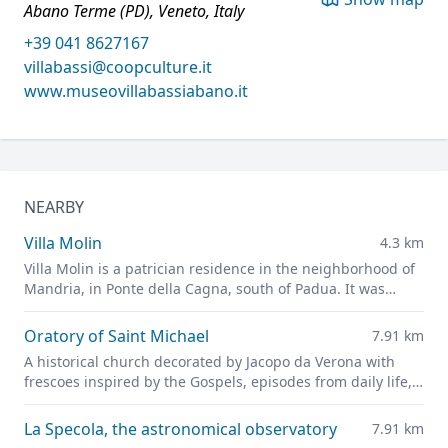
Abano Terme (PD), Veneto, Italy
+39 041 8627167
villabassi@coopculture.it
www.museovillabassiabano.it
NEARBY
Villa Molin
4.3 km
Villa Molin is a patrician residence in the neighborhood of
Mandria, in Ponte della Cagna, south of Padua. It was
designed for Nicolò Molin, a Venetian noble, by Vincenzo
Scamozzi and completed in 1597.
Oratory of Saint Michael
7.91 km
A historical church decorated by Jacopo da Verona with
frescoes inspired by the Gospels, episodes from daily life,
and portraits of leading figures of fourteenth-century
Padua
La Specola, the astronomical observatory
7.91 km