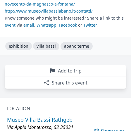
novecento-da-magnasco-a-fontana/
http://www.museovillabassiabano.it/contatti/
Know someone who might be interested? Share a link to this
event
via
email
,
Whatsapp
,
Facebook
or
Twitter
.
exhibition
villa bassi
abano terme
Add to trip
Share this event
LOCATION
Museo Villa Bassi Rathgeb
Via Appia Monterosso, 52 35031
Show map