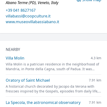
Abano Terme (PD), Veneto, Italy
+39 041 8627167
villabassi@coopculture.it
www.museovillabassiabano.it
NEARBY
Villa Molin
4.3 km
Villa Molin is a patrician residence in the neighborhood of
Mandria, in Ponte della Cagna, south of Padua. It was
designed for Nicolò Molin, a Venetian noble, by Vincenzo
Scamozzi and completed in 1597.
Oratory of Saint Michael
7.91 km
A historical church decorated by Jacopo da Verona with
frescoes inspired by the Gospels, episodes from daily life,
and portraits of leading figures of fourteenth-century
Padua
La Specola, the astronomical observatory
7.91 km