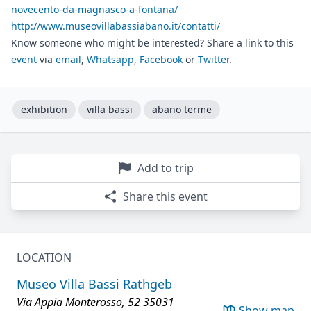
novecento-da-magnasco-a-fontana/
http://www.museovillabassiabano.it/contatti/
Know someone who might be interested? Share a link to this
event
via
email
,
Whatsapp
,
Facebook
or
Twitter
.
exhibition
villa bassi
abano terme
Add to trip
Share this event
LOCATION
Museo Villa Bassi Rathgeb
Via Appia Monterosso, 52 35031
Show map