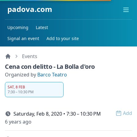
padova.com
Ope
Upcoming
Latest
Signal an event
Add to your site
Events
Cena con delitto - La Bolla d'oro
Organized by
Barco Teatro
SAT, 8 FEB
7:30 – 10:30 PM
Add
Saturday, Feb 8, 2020 • 7:30 – 10:30 PM
Open 
6 years ago