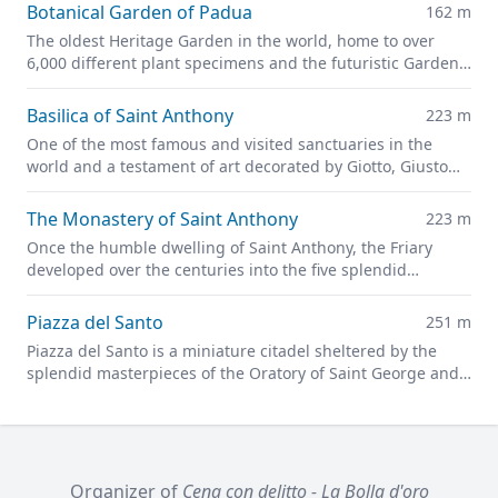
Botanical Garden of Padua
162 m
The oldest Heritage Garden in the world, home to over
6,000 different plant specimens and the futuristic Garden
of Biodiversity
Basilica of Saint Anthony
223 m
One of the most famous and visited sanctuaries in the
world and a testament of art decorated by Giotto, Giusto
de' Menabuoi, Altichiero da Zevio, and Jacopo Avanzi
The Monastery of Saint Anthony
223 m
Once the humble dwelling of Saint Anthony, the Friary
developed over the centuries into the five splendid
cloisters located on the southern side of the Basilica.
Piazza del Santo
251 m
Piazza del Santo is a miniature citadel sheltered by the
splendid masterpieces of the Oratory of Saint George and
the Gattamelata statue.
Organizer of
Cena con delitto - La Bolla d'oro