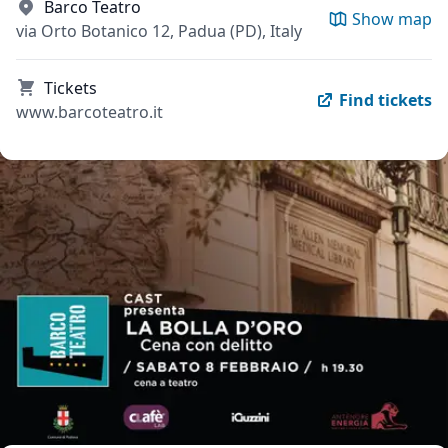
Barco Teatro
Show map
via Orto Botanico 12, Padua (PD), Italy
Tickets
Find tickets
www.barcoteatro.it