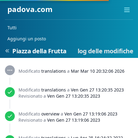
padova.com
Ope
Tutti
Aggiungi un posto
Piazza della Frutta
log delle modifiche
Modificato
translations
a
Mar Mar 10 20:32:06 2026
Modificato
translations
a
Ven Gen 27 13:20:35 2023
Revisionato a
Ven Gen 27 13:20:35 2023
Modificato
overview
a
Ven Gen 27 13:19:06 2023
Revisionato a
Ven Gen 27 13:19:06 2023
Modificato
translations
a
Lun Apr 25 16:24:32 2022