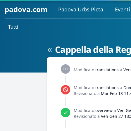
padova.com
Padova Urbs Picta
Eventi
Tutti
Cappella della Re
Modificato
translations
a
Ven
Modificato
translations
a
Dom
Revisionato a
Mar Feb 13 11:
Modificato
overview
a
Ven Ge
Revisionato a
Ven Gen 27 13: