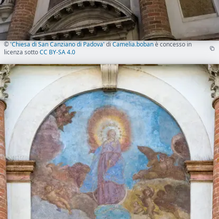
©
'Chiesa di San Canziano di Padova'
di
Camelia.boban
è concesso in
licenza sotto
CC BY-SA 4.0