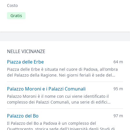
Costo
Gratis
NELLE VICINANZE
Piazza delle Erbe
64 m
Piazza delle Erbe è situata nel cuore di Padova, all'ombra
del Palazzo della Ragione. Nei giorni feriali è sede del
vivace mercato cittadino.
Palazzo Moroni e i Palazzi Comunali
95 m
Palazzo Moroni è il nome con cui viene identificato il
complesso dei Palazzi Comunali, una serie di edifici
differenti che ospitano gli uffici del Comune di Padova.
Palazzo del Bo
97 m
Il Palazzo del Bo a Padova è un complesso del
Quattrocento, storica sede dell'Università degli Studi di