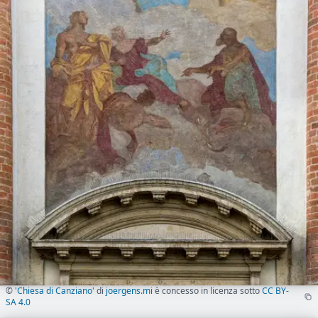
©
'Chiesa di Canziano'
di
joergens.mi
è concesso in licenza sotto
CC BY-
SA 4.0