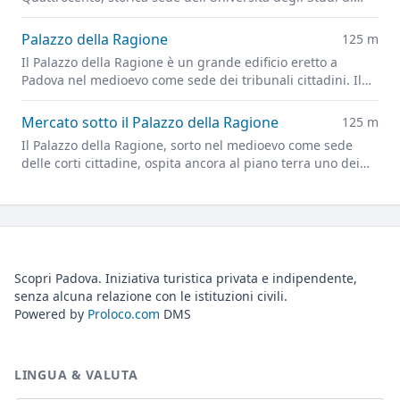
Padova.
Palazzo della Ragione
125 m
Il Palazzo della Ragione è un grande edificio eretto a
Padova nel medioevo come sede dei tribunali cittadini. Il
piano superiore, detto Salone è una delle più grandi sale
pensili al mondo.
Mercato sotto il Palazzo della Ragione
125 m
Il Palazzo della Ragione, sorto nel medioevo come sede
delle corti cittadine, ospita ancora al piano terra uno dei
più antichi mercati europei
Scopri Padova. Iniziativa turistica privata e indipendente,
senza alcuna relazione con le istituzioni civili.
Powered by
Proloco.com
DMS
LINGUA & VALUTA