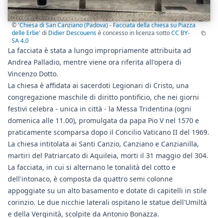
©
'Chiesa di San Canziano (Padova) - Facciata della chiesa su Piazza
delle Erbe'
di
Didier Descouens
è concesso in licenza sotto
CC BY-
SA 4.0
La facciata è stata a lungo impropriamente attribuita ad
Andrea Palladio, mentre viene ora riferita all'opera di
Vincenzo Dotto.
La chiesa è affidata ai sacerdoti Legionari di Cristo, una
congregazione maschile di diritto pontificio, che nei giorni
festivi celebra - unica in città - la Messa Tridentina (ogni
domenica alle 11.00), promulgata da papa Pio V nel 1570 e
praticamente scomparsa dopo il Concilio Vaticano II del 1969.
La chiesa intitolata ai Santi Canzio, Canziano e Canzianilla,
martiri del Patriarcato di Aquileia, morti il 31 maggio del 304.
La facciata, in cui si alternano le tonalità del cotto e
dell'intonaco, è composta da quattro semi colonne
appoggiate su un alto basamento e dotate di capitelli in stile
corinzio. Le due nicchie laterali ospitano le statue dell'Umiltà
e della Verginità, scolpite da Antonio Bonazza.