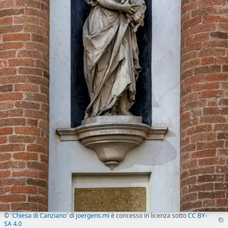
©
'Chiesa di Canziano'
di
joergens.mi
è concesso in licenza sotto
CC BY-
SA 4.0