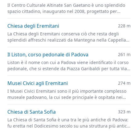
Il Centro Culturale Altinate San Gaetano è uno splendido
spazio cittadino, inaugurato nel 2008, progettato per
promuovere e divulgare la cultura in tutte le sue forme.
Chiesa degli Eremitani
228 m
La Chiesa degli Eremitani conserva ciò che resta degli
splendidi affreschi realizzati da Mantegna nella Cappella
Ovetari, parzialmente distrutti dai bombardamenti alleati
del 1944
Il Liston, corso pedonale di Padova
261 m
Liston è il nome con cui a Padova viene identificato il corso
pedonale, che si estende da Piazza Garibaldi per tutta Via 8
Febbraio e in seguito fino a Prato della Valle.
Musei Civici agli Eremitani
274 m
I Musei Civici Eremitani sono il più importante complesso
museale padovano, la cui sede principale è ospitata nei
chiostri dell'ex convento dei frati Eremitani, in Piazza
Eremitani.
Chiesa di Santa Sofia
323 m
La Chiesa di Santa Sofia è una tra le più antiche di Padova:
fu eretta nel Dodicesimo secolo su una struttura più antica,
probabilmente un tempio dedicato al dio persiano Mitra.