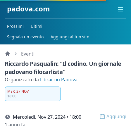
padova.com
Ope
Prossimi
Ultimi
Segnala un evento
Aggiungi al tuo sito
Eventi
Riccardo Pasqualin: "Il codino. Un giornale
padovano filocarlista"
Organizzato da
Libraccio Padova
MER, 27 NOV
18:00
Aggiungi
Mercoledì, Nov 27, 2024 • 18:00
Open op
1 anno fa