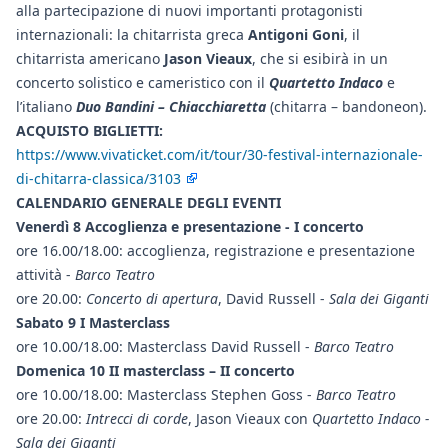
alla partecipazione di nuovi importanti protagonisti
internazionali: la chitarrista greca
Antigoni Goni
, il
chitarrista americano
Jason Vieaux
, che si esibirà in un
concerto solistico e cameristico con il
Quartetto Indaco
e
l’italiano
Duo Bandini – Chiacchiaretta
(chitarra – bandoneon).
ACQUISTO BIGLIETTI:
https://www.vivaticket.com/it/tour/30-festival-internazionale-
di-chitarra-classica/3103
CALENDARIO GENERALE DEGLI EVENTI
Venerdì 8 Accoglienza e presentazione - I concerto
ore 16.00/18.00: accoglienza, registrazione e presentazione
attività -
Barco Teatro
ore 20.00:
Concerto di apertura
, David Russell -
Sala dei Giganti
Sabato 9 I Masterclass
ore 10.00/18.00: Masterclass David Russell -
Barco Teatro
Domenica 10 II masterclass – II concerto
ore 10.00/18.00: Masterclass Stephen Goss -
Barco Teatro
ore 20.00:
Intrecci di corde
, Jason Vieaux con
Quartetto Indaco -
Sala dei Giganti