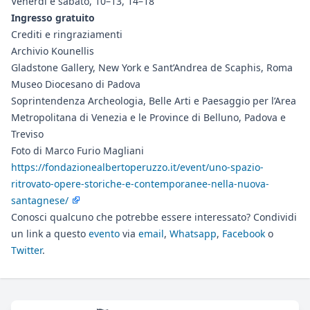
Venerdì e sabato, 10–13, 14–18
Ingresso gratuito
Crediti e ringraziamenti
Archivio Kounellis
Gladstone Gallery, New York e Sant’Andrea de Scaphis, Roma
Museo Diocesano di Padova
Soprintendenza Archeologia, Belle Arti e Paesaggio per l’Area
Metropolitana di Venezia e le Province di Belluno, Padova e
Treviso
Foto di Marco Furio Magliani
https://fondazionealbertoperuzzo.it/event/uno-spazio-
ritrovato-opere-storiche-e-contemporanee-nella-nuova-
santagnese/
Conosci qualcuno che potrebbe essere interessato? Condividi
un link a questo
evento
via
email
,
Whatsapp
,
Facebook
o
Twitter
.