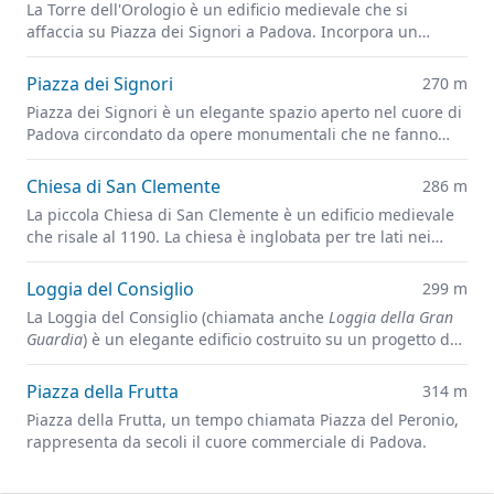
La Torre dell'Orologio è un edificio medievale che si
affaccia su Piazza dei Signori a Padova. Incorpora un
grande orologio astronomico progettato da Jacopo Dondi.
Piazza dei Signori
270 m
Piazza dei Signori è un elegante spazio aperto nel cuore di
Padova circondato da opere monumentali che ne fanno
una sorta di salotto cittadino.
Chiesa di San Clemente
286 m
La piccola Chiesa di San Clemente è un edificio medievale
che risale al 1190. La chiesa è inglobata per tre lati nei
palazzi adiacenti.
Loggia del Consiglio
299 m
La Loggia del Consiglio (chiamata anche
Loggia della Gran
Guardia
) è un elegante edificio costruito su un progetto del
1496 di Annibale Maggi da Bassano (completato dal
Falconetto nel 1553), per accogliere il Consiglio della città
Piazza della Frutta
314 m
in seguito all’incendio che danneggiò il Palazzo della
Piazza della Frutta, un tempo chiamata Piazza del Peronio,
Ragione nel 1420.
rappresenta da secoli il cuore commerciale di Padova.