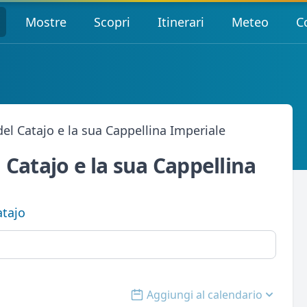
Mostre
Scopri
Itinerari
Meteo
C
 del Catajo e la sua Cappellina Imperiale
l Catajo e la sua Cappellina
atajo
Aggiungi al calendario
Open options