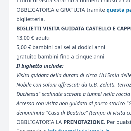
I turni di visita saranno a numero chiuso a c
OBBLIGATORIA e GRATUITA tramite
questa p
biglietteria.
BIGLIETTI VISITA GUIDATA CASTELLO E CAP
13,00 € adulti
5,00 € bambini dai sei ai dodici anni
gratuito bambini fino a cinque anni
Il biglietto include:
Visita guidata della durata di circa 1h15min delle 
Nobile con saloni affrescati da G.B. Zelotti, terr
Duchessa" scalinate scavate a tunnel nella roccia
Accesso con visita non guidata al parco storico "Gi
denominata "Casa di Beatrice" (tempo di visita c
OBBLIGATORIA LA
PRENOTAZIONE
. Per quals