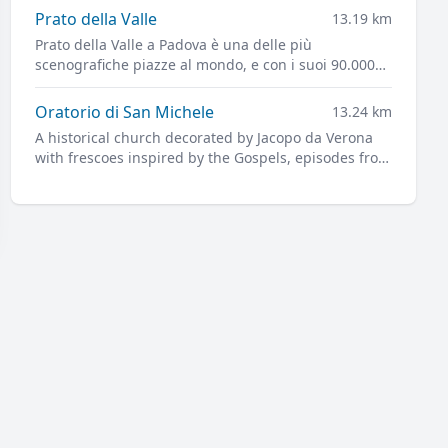
Prato della Valle
13.19 km
Prato della Valle a Padova è una delle più
scenografiche piazze al mondo, e con i suoi 90.000
metri quadrati una delle più grandi d'Europa.
Oratorio di San Michele
13.24 km
A historical church decorated by Jacopo da Verona
with frescoes inspired by the Gospels, episodes from
daily life, and portraits of leading figures of
fourteenth-century Padua