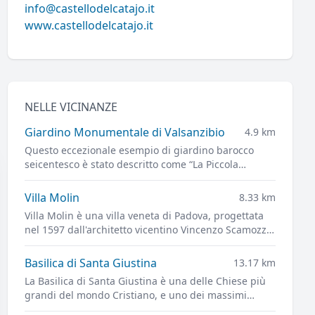
info@castellodelcatajo.it
www.castellodelcatajo.it
NELLE VICINANZE
Giardino Monumentale di Valsanzibio
4.9 km
Questo eccezionale esempio di giardino barocco
seicentesco è stato descritto come “La Piccola
Versailles - La Perla dei Colli Euganei”
Villa Molin
8.33 km
Villa Molin è una villa veneta di Padova, progettata
nel 1597 dall'architetto vicentino Vincenzo Scamozzi
(1548 – 1616), architetto, scenografo, trattatista di
ampia cultura operante a Vicenza e nell'area
Basilica di Santa Giustina
13.17 km
veneziana, dove fu la figura più importante tra
La Basilica di Santa Giustina è una delle Chiese più
Andrea Palladio e Baldassare Longhena.
grandi del mondo Cristiano, e uno dei massimi
capolavori dell'architettura rinascimentale.