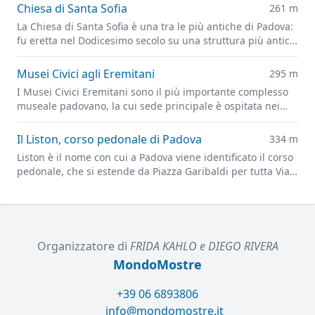
del 1944
Chiesa di Santa Sofia
261 m
La Chiesa di Santa Sofia è una tra le più antiche di Padova:
fu eretta nel Dodicesimo secolo su una struttura più antica,
probabilmente un tempio dedicato al dio persiano Mitra.
Musei Civici agli Eremitani
295 m
I Musei Civici Eremitani sono il più importante complesso
museale padovano, la cui sede principale è ospitata nei
chiostri dell'ex convento dei frati Eremitani, in Piazza
Eremitani.
Il Liston, corso pedonale di Padova
334 m
Liston è il nome con cui a Padova viene identificato il corso
pedonale, che si estende da Piazza Garibaldi per tutta Via 8
Febbraio e in seguito fino a Prato della Valle.
Organizzatore di
FRIDA KAHLO e DIEGO RIVERA
MondoMostre
+39 06 6893806
info@mondomostre.it