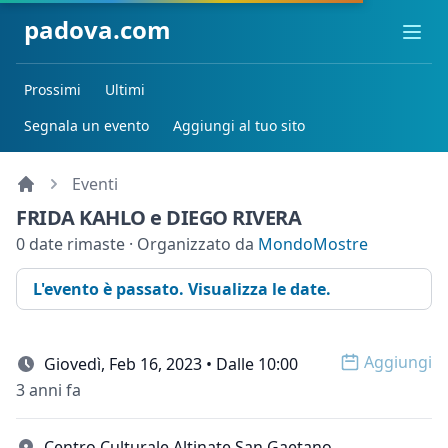
padova.com
Ope
Prossimi
Ultimi
Segnala un evento
Aggiungi al tuo sito
Eventi
FRIDA KAHLO e DIEGO RIVERA
0 date rimaste · Organizzato da
MondoMostre
L'evento è passato. Visualizza le date.
Aggiungi
Giovedì, Feb 16, 2023 • Dalle 10:00
Open op
3 anni fa
Centro Culturale Altinate San Gaetano