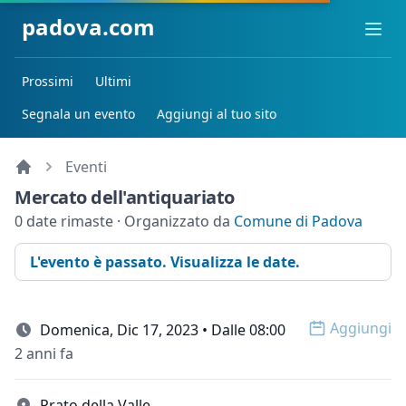
padova.com
Ope
Prossimi
Ultimi
Segnala un evento
Aggiungi al tuo sito
Eventi
Mercato dell'antiquariato
0 date rimaste · Organizzato da
Comune di Padova
L'evento è passato. Visualizza le date.
Aggiungi
Domenica, Dic 17, 2023 • Dalle 08:00
Open op
2 anni fa
Prato della Valle