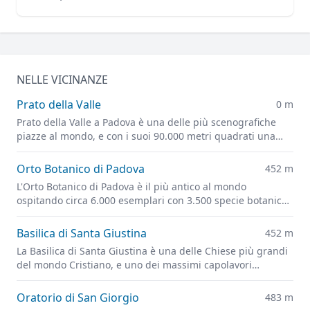
NELLE VICINANZE
Prato della Valle
0 m
Prato della Valle a Padova è una delle più scenografiche
piazze al mondo, e con i suoi 90.000 metri quadrati una
delle più grandi d'Europa.
Orto Botanico di Padova
452 m
L'Orto Botanico di Padova è il più antico al mondo
ospitando circa 6.000 esemplari con 3.500 specie botaniche
e il futuristico Giardino della Biodiversità.
Basilica di Santa Giustina
452 m
La Basilica di Santa Giustina è una delle Chiese più grandi
del mondo Cristiano, e uno dei massimi capolavori
dell'architettura rinascimentale.
Oratorio di San Giorgio
483 m