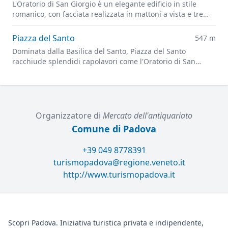
L'Oratorio di San Giorgio è un elegante edificio in stile
romanico, con facciata realizzata in mattoni a vista e tre
bassorilievi in pietra, tra cui spicca al centro San Giorgio
che uccide il drago.
Piazza del Santo
547 m
Dominata dalla Basilica del Santo, Piazza del Santo
racchiude splendidi capolavori come l'Oratorio di San
Giorgio, la Scoletta del Santo e il Gattamelata.
Organizzatore di
Mercato dell'antiquariato
Comune di Padova
+39 049 8778391
turismopadova@regione.veneto.it
http://www.turismopadova.it
Scopri Padova. Iniziativa turistica privata e indipendente,