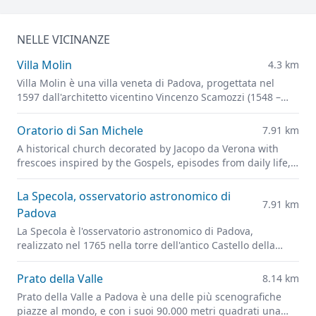
NELLE VICINANZE
Villa Molin
4.3 km
Villa Molin è una villa veneta di Padova, progettata nel
1597 dall'architetto vicentino Vincenzo Scamozzi (1548 –
1616), architetto, scenografo, trattatista di ampia cultura
operante a Vicenza e nell'area veneziana, dove fu la figura
Oratorio di San Michele
7.91 km
più importante tra Andrea Palladio e Baldassare Longhena.
A historical church decorated by Jacopo da Verona with
frescoes inspired by the Gospels, episodes from daily life,
and portraits of leading figures of fourteenth-century
Padua
La Specola, osservatorio astronomico di
7.91 km
Padova
La Specola è l'osservatorio astronomico di Padova,
realizzato nel 1765 nella torre dell'antico Castello della
città.
Prato della Valle
8.14 km
Prato della Valle a Padova è una delle più scenografiche
piazze al mondo, e con i suoi 90.000 metri quadrati una