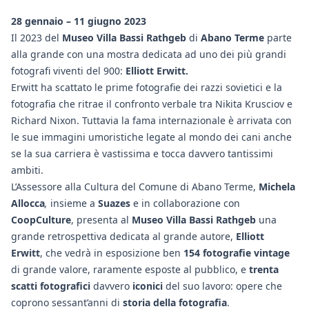
28 gennaio – 11 giugno 2023
Il 2023 del
Museo Villa Bassi Rathgeb
di
Abano Terme
parte
alla grande con una mostra dedicata ad uno dei più grandi
fotografi viventi del 900:
Elliott Erwitt.
Erwitt ha scattato le prime fotografie dei razzi sovietici e la
fotografia che ritrae il confronto verbale tra Nikita Krusciov e
Richard Nixon. Tuttavia la fama internazionale è arrivata con
le sue immagini umoristiche legate al mondo dei cani anche
se la sua carriera è vastissima e tocca davvero tantissimi
ambiti.
L’Assessore alla Cultura del Comune di Abano Terme,
Michela
Allocca
,
insieme a
Suazes
e in collaborazione con
CoopCulture
, presenta al
Museo Villa Bassi Rathgeb
una
grande retrospettiva dedicata al grande autore,
Elliott
Erwitt
, che vedrà in esposizione ben
154 fotografie vintage
di grande valore, raramente esposte al pubblico, e
trenta
scatti fotografici
davvero
iconici
del suo lavoro: opere che
coprono sessant’anni di
storia della fotografia
.